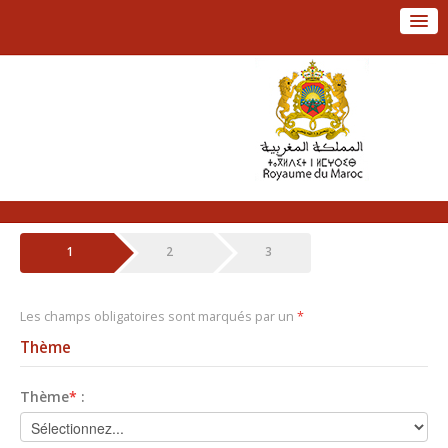
Aller
au
menu
Aller
Accueil
au
Action
contenu
Fr / العربية
1
2
3
Les champs obligatoires sont marqués par un
*
Thème
Thème
*
: